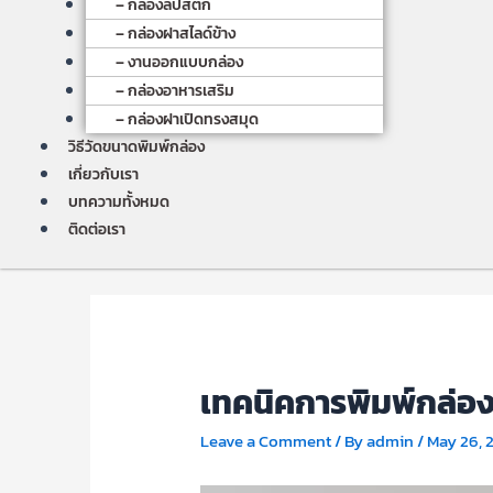
– กล่องลิปสติก
– กล่องฝาสไลด์ข้าง
– งานออกแบบกล่อง
– กล่องอาหารเสริม
– กล่องฝาเปิดทรงสมุด
วิธีวัดขนาดพิมพ์กล่อง
เกี่ยวกับเรา
บทความทั้งหมด
ติดต่อเรา
เทคนิคการพิมพ์กล่อ
Leave a Comment
/ By
admin
/
May 26, 