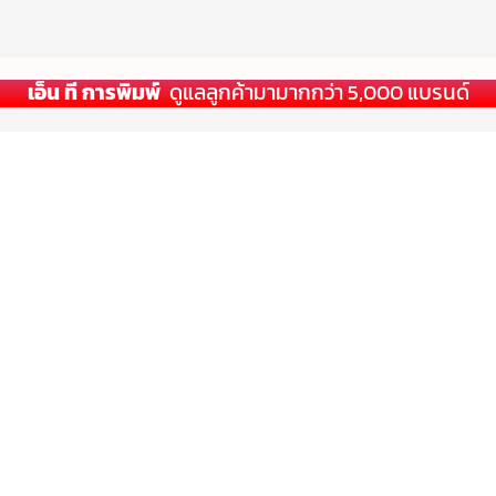
เอ็น ที การพิมพ์
ดูแลลูกค้ามามากกว่า 5,000 แบรนด์